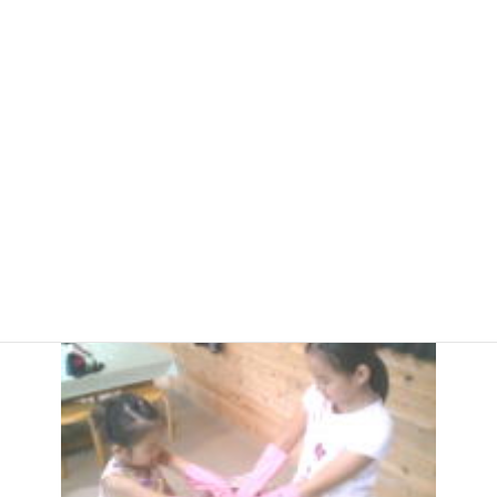
ま
て
し
お
た
り
ま
す
伊豆大島の椿油しぼり体験
詳しく見る